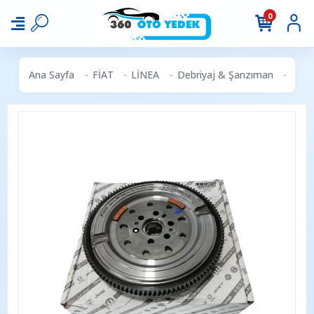
0
Ana Sayfa
FİAT
LİNEA
Debriyaj & Şanzıman
LANC