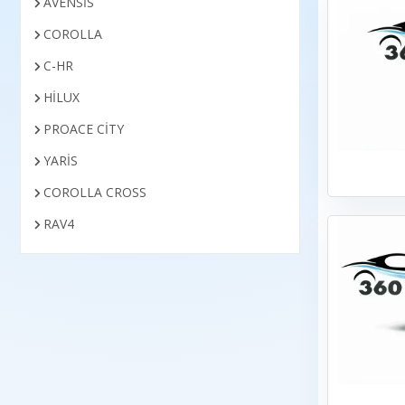
AVENSİS
COROLLA
C-HR
HİLUX
PROACE CİTY
YARİS
COROLLA CROSS
RAV4