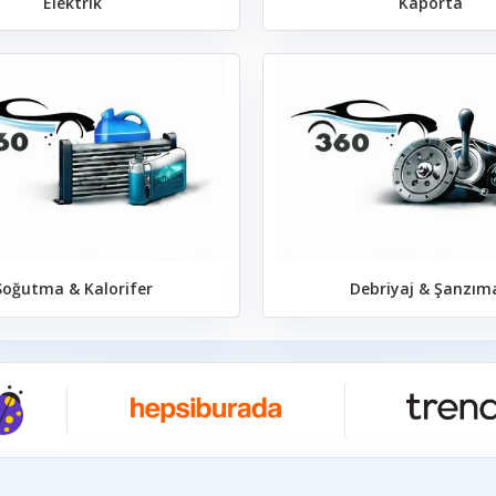
Elektrik
Kaporta
Soğutma & Kalorifer
Debriyaj & Şanzım