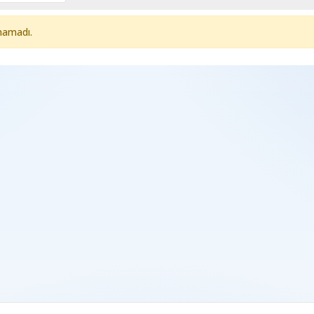
namadı.