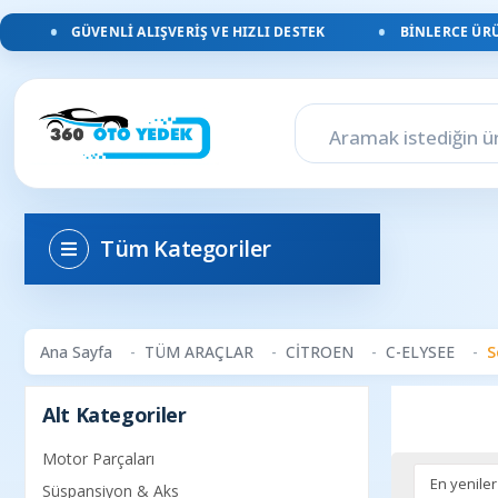
GÜVENLI ALIŞVERIŞ VE HIZLI DESTEK
BINLERCE ÜRÜN
Tüm Kategoriler
Ana Sayfa
TÜM ARAÇLAR
CİTROEN
C-ELYSEE
S
Alt Kategoriler
Motor Parçaları
Süspansiyon & Aks