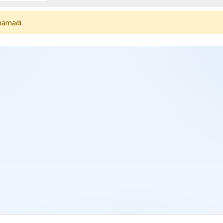
namadı.