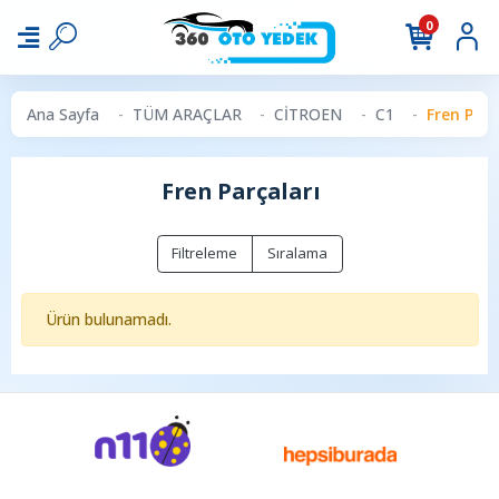
0
Ana Sayfa
TÜM ARAÇLAR
CİTROEN
C1
Fren Parç
Fren Parçaları
Filtreleme
Sıralama
Ürün bulunamadı.