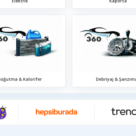
Elektrik
Kaporta
Soğutma & Kalorifer
Debriyaj & Şanzım