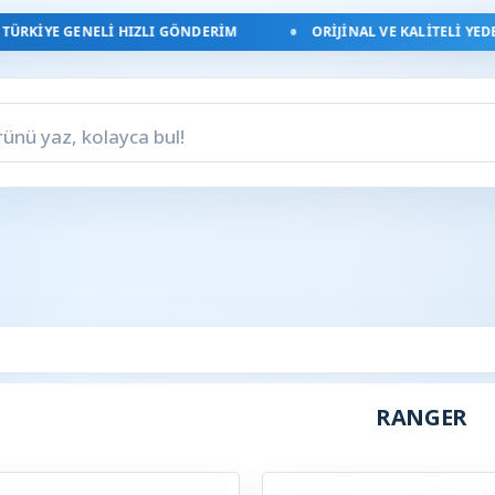
RKIYE GENELI HIZLI GÖNDERIM
ORIJINAL VE KALITELI YEDEK
RANGER