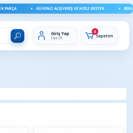
 PARÇA
GÜVENLI ALIŞVERIŞ VE HIZLI DESTEK
BINLER
0
Giriş Yap
Sepetim
Üye Ol