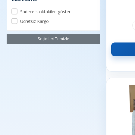
MAHLE
Sadece stoktakileri göster
MANN
Ücretsiz Kargo
MARS
MITA
Seçimleri Temizle
MONROE
Motopower
NGK
OPAR
PIERBURG
PURFLUX
RAPRO
SACHS
SUPSAN
Suzuki