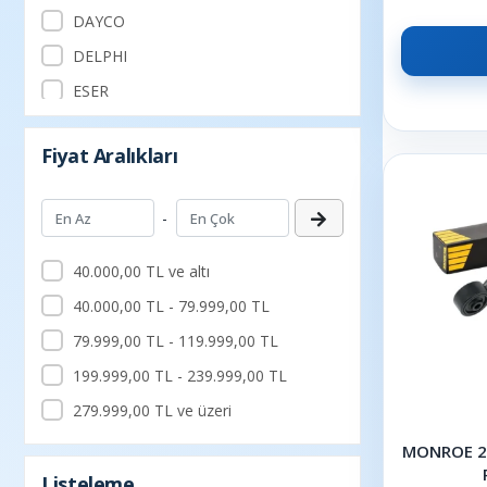
DAYCO
DELPHI
ESER
Filtron
Fiyat Aralıkları
GARRETT
GATES
-
GUA
GVA
40.000,00 TL ve altı
HELLA
40.000,00 TL - 79.999,00 TL
INA
79.999,00 TL - 119.999,00 TL
KALE
199.999,00 TL - 239.999,00 TL
LANCİA
279.999,00 TL ve üzeri
LUK
MONROE 23
Magneti Marelli
Listeleme