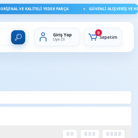
AL VE KALITELI YEDEK PARÇA
GÜVENLI ALIŞVERIŞ VE HIZLI DE
0
Giriş Yap
Sepetim
Üye Ol