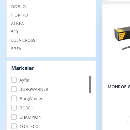
DOBLO
FİORİNO
ALBEA
500
EGEA CROSS
EGEA
Markalar
Ayfar
MONROE G1
BORGWARNER
BorgWarner
BOSCH
CHAMPION
CORTECO