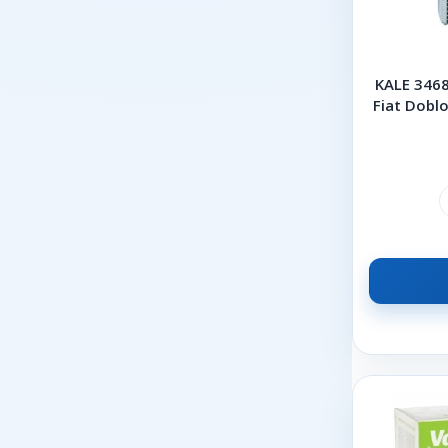
TEKNOROT
TRW
VALEO
KALE 3468
Fiat Doblo
ZENON