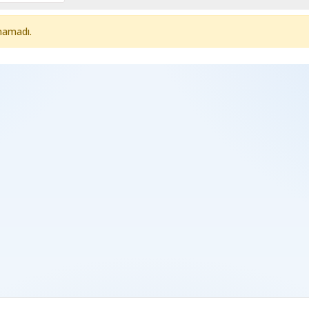
namadı.