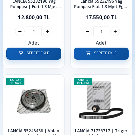
LANCIA 55232196 Yağ
Lancia 55232196 Yağ
Pompası | Fiat 1.3 Mjet
Pompası Fiat 1.3 Mjet Egea
Egea Doblo Fiorino Linea
Doblo Fiorino Linea Punto
12.800,00 TL
17.550,00 TL
Punto Albea Palio
Albea Palio
Adet
Adet
SEPETE EKLE
SEPETE EKLE
KARGO
KARGO
BEDAVA
BEDAVA
LANCİA 55248438 | Volan
LANCİA 71736717 | Triger