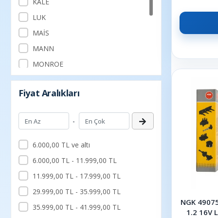
KALE
LUK
MAİS
MANN
MONROE
NGK
Fiyat Aralıkları
SACHS
SUPSAN
-
TRW
VALEO
6.000,00 TL ve altı
6.000,00 TL - 11.999,00 TL
11.999,00 TL - 17.999,00 TL
29.999,00 TL - 35.999,00 TL
NGK 49075
35.999,00 TL - 41.999,00 TL
1.2 16V 