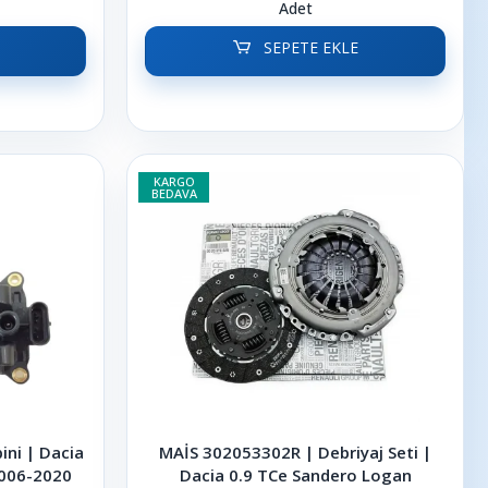
Adet
SEPETE EKLE
KARGO
BEDAVA
ni | Dacia
MAİS 302053302R | Debriyaj Seti |
2006-2020
Dacia 0.9 TCe Sandero Logan