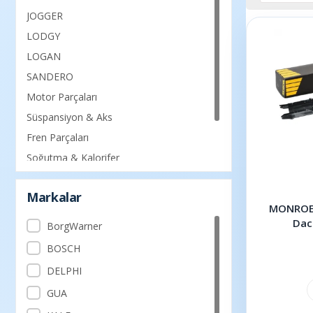
JOGGER
LODGY
LOGAN
SANDERO
Motor Parçaları
Süspansiyon & Aks
Fren Parçaları
Soğutma & Kalorifer
Debriyaj & Şanzıman
Markalar
Filtre & Yağ & Periyodik Bakım
MONROE 
Dac
BorgWarner
BOSCH
DELPHI
GUA