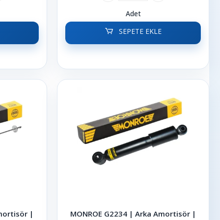
Adet
SEPETE EKLE
ortisör |
MONROE G2234 | Arka Amortisör |