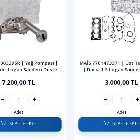
003395R | Yağ Pompası |
MAİS 7701473371 | Üst T
 dci Logan Sandero Duster
| Dacia 1.5 Logan Sande
Dokker Lodgy
Lodgy Dokker
7.200,00 TL
3.000,00 TL
Adet
Adet
SEPETE EKLE
SEPETE EKLE