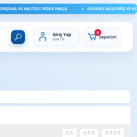
L VE KALITELI YEDEK PARÇA
GÜVENLI ALIŞVERIŞ VE HIZLI DES
0
Giriş Yap
Sepetim
Üye Ol