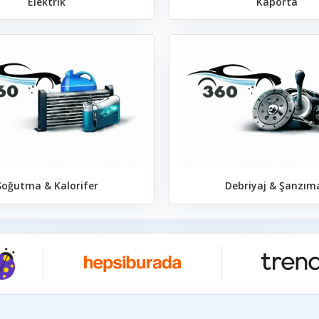
Elektrik
Kaporta
Soğutma & Kalorifer
Debriyaj & Şanzım