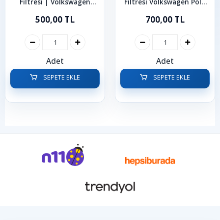
Filtresi | Volkswagen
Filtresi Volkswagen Polo
Skoda Cupra Seat Audi
1.2 TSI 1.2-1.4-1.6 TDI
500,00 TL
700,00 TL
1.0-1.2-1.4-1.5 TSI
2009-2014
Adet
Adet
SEPETE EKLE
SEPETE EKLE