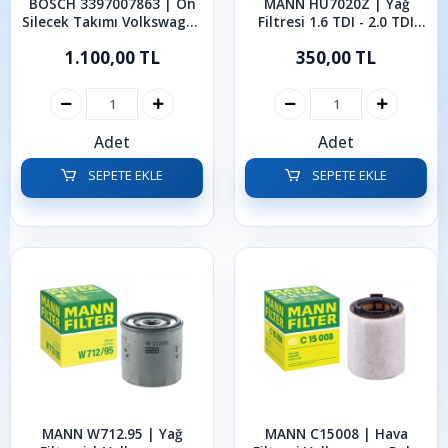
BOSCH 3397007863 | Ön
MANN HU7020Z | Yağ
Silecek Takımı Volkswagen
Filtresi 1.6 TDI - 2.0 TDI
Golf 7-8 Passat B8 Polo
Volkswagen Seat Audi
1.100,00 TL
350,00 TL
14-24 Caddy 21-24 T-Roc
Skoda
Adet
Adet
SEPETE EKLE
SEPETE EKLE
MANN W712.95 | Yağ
MANN C15008 | Hava