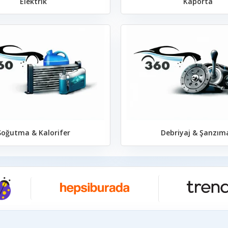
Elektrik
Kaporta
Soğutma & Kalorifer
Debriyaj & Şanzım