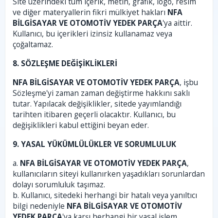
Site üzerindeki tüm içerik, metin, grafik, logo, resim
ve diğer materyallerin fikri mülkiyet hakları
NFA
BİLGİSAYAR VE OTOMOTİV YEDEK PARÇA
'ya aittir.
Kullanıcı, bu içerikleri izinsiz kullanamaz veya
çoğaltamaz.
8. SÖZLEŞME DEĞİŞİKLİKLERİ
NFA BİLGİSAYAR VE OTOMOTİV YEDEK PARÇA
, işbu
Sözleşme'yi zaman zaman değiştirme hakkını saklı
tutar. Yapılacak değişiklikler, sitede yayımlandığı
tarihten itibaren geçerli olacaktır. Kullanıcı, bu
değişiklikleri kabul ettiğini beyan eder.
9. YASAL YÜKÜMLÜLÜKLER VE SORUMLULUK
a.
NFA BİLGİSAYAR VE OTOMOTİV YEDEK PARÇA
,
kullanıcıların siteyi kullanırken yaşadıkları sorunlardan
dolayı sorumluluk taşımaz.
b. Kullanıcı, sitedeki herhangi bir hatalı veya yanıltıcı
bilgi nedeniyle
NFA BİLGİSAYAR VE OTOMOTİV
YEDEK PARÇA
'ya karşı herhangi bir yasal işlem