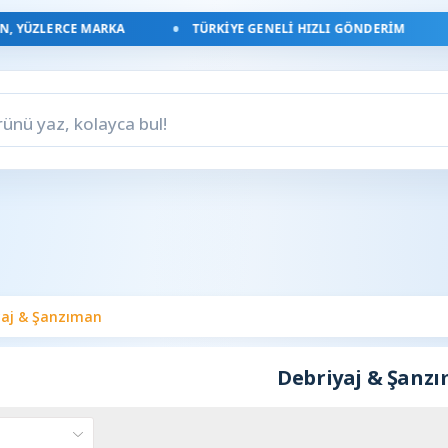
, YÜZLERCE MARKA
TÜRKIYE GENELI HIZLI GÖNDERIM
yaj & Şanzıman
Debriyaj & Şanz