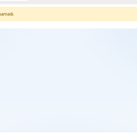
namadı.