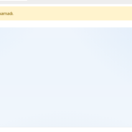
namadı.