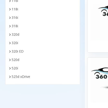
116i
118i
316i
318i
320d
320i
320i ED
520d
520i
525d xDrive