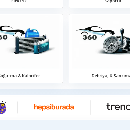
Elektrik
Kaporta
Soğutma & Kalorifer
Debriyaj & Şanzım