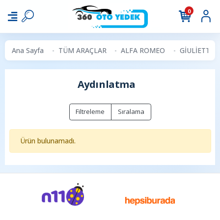
0
Ana Sayfa
TÜM ARAÇLAR
ALFA ROMEO
GİULİETTA
Aydınlatma
Filtreleme
Sıralama
Ürün bulunamadı.