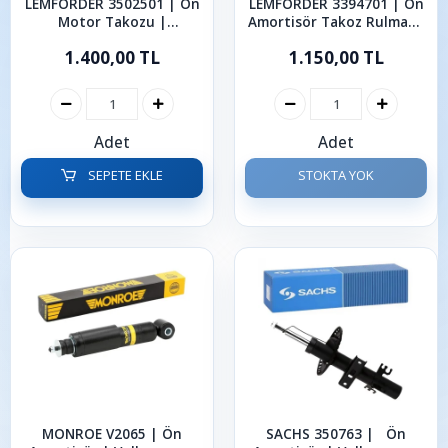
LEMFORDER 3502501 | Ön
LEMFORDER 3394701 | Ön
Motor Takozu |
Amortisör Takoz Rulmanlı
Volkswagen Transporter
| Volkswagen Transporter
1.400,00 TL
1.150,00 TL
Caravelle 1.9-2.0 TDI 2003-
Caravelle 2003-2015
2019
Adet
Adet
SEPETE EKLE
STOKTA YOK
MONROE V2065 | Ön
SACHS 350763 | Ön