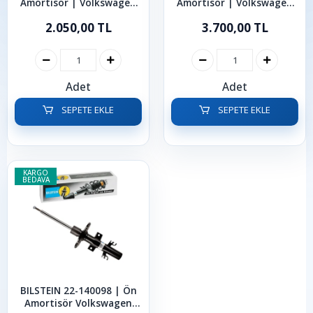
Amortisör | Volkswagen
Amortisör | Volkswagen
Transporter T4 Caravelle
Transporter Caravelle
2.050,00 TL
3.700,00 TL
1990 - 2003
2003-2019
Adet
Adet
SEPETE EKLE
SEPETE EKLE
KARGO
BEDAVA
BILSTEIN 22-140098 | Ön
Amortisör Volkswagen