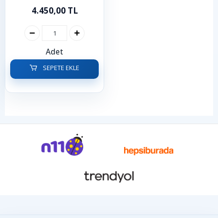
Transporter Caravelle T5
4.450,00 TL
2003-2015
Adet
SEPETE EKLE