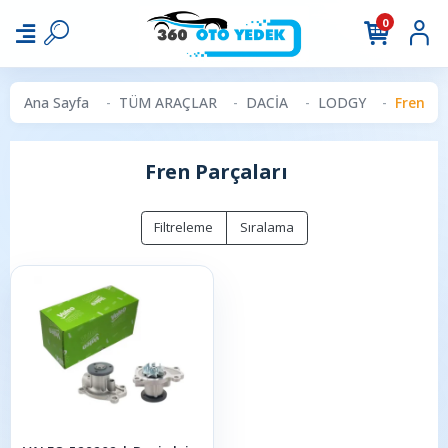
0
Ana Sayfa
TÜM ARAÇLAR
DACİA
LODGY
Fren Pa
Fren Parçaları
Filtreleme
Sıralama