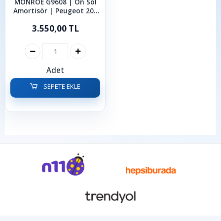
MONROE G9608 | Ön Sol
Amortisör | Peugeot 208
2019 Sonrası
3.550,00 TL
Adet
SEPETE EKLE