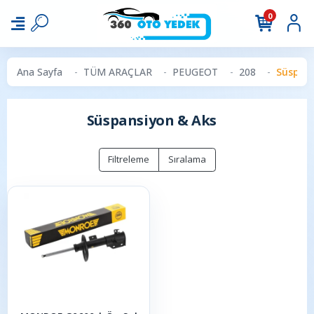
0
Ana Sayfa
TÜM ARAÇLAR
PEUGEOT
208
Süspans
Süspansiyon & Aks
Filtreleme
Sıralama