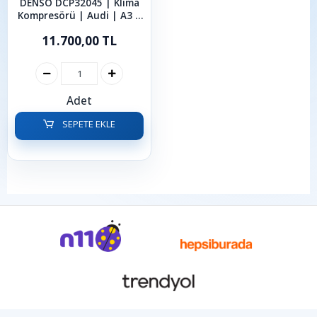
DENSO DCP32045 | Klima
Kompresörü | Audi | A3 |
A3 Cabrio | A3 Sportback
11.700,00 TL
| Q3 | TT | TT Roadster |
2003-2018 | 1.6 MPI | 1.6
TDI | 1.9 TDI | 2.0 TDI | 2.0
TFSI
Adet
SEPETE EKLE