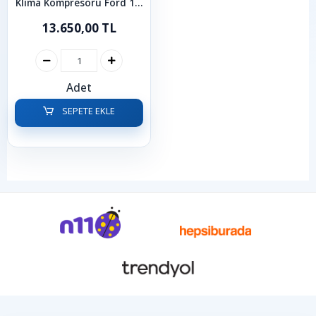
Klima Kompresörü Ford 1.5
1.6 TDCI Focus C-Max
13.650,00 TL
Connect Mondeo
Adet
SEPETE EKLE