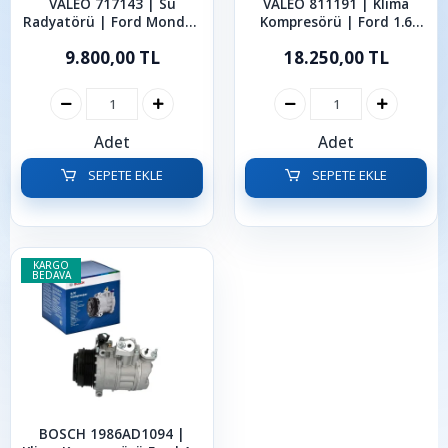
VALEO 717143 | Su
VALEO 811191 | Klima
Radyatörü | Ford Mondeo
Kompresörü | Ford 1.6
S-Max 2.0 2.2 TDCi 2007 -
TDCi C-Max Focus Mondeo
9.800,00 TL
18.250,00 TL
2015
Adet
Adet
SEPETE EKLE
SEPETE EKLE
KARGO
BEDAVA
BOSCH 1986AD1094 |