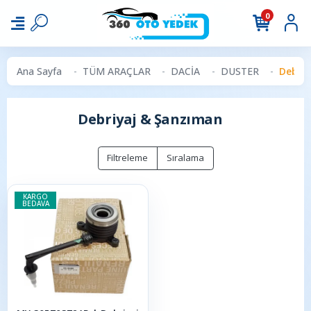
0
Ana Sayfa
TÜM ARAÇLAR
DACİA
DUSTER
Debri
Debriyaj & Şanzıman
Filtreleme
Sıralama
KARGO
BEDAVA