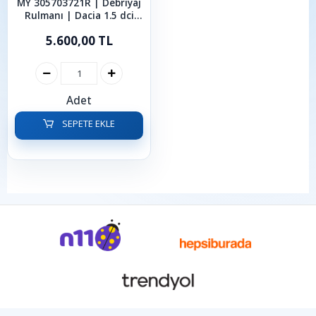
MY 305703721R | Debriyaj
Rulmanı | Dacia 1.5 dci
Duster Dokker Lodgy
5.600,00 TL
Adet
SEPETE EKLE