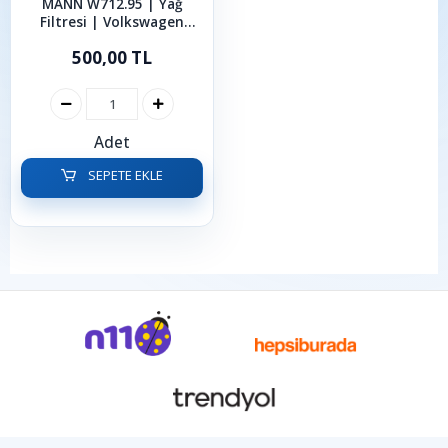
MANN W712.95 | Yağ
Filtresi | Volkswagen
Skoda Cupra Seat Audi
500,00 TL
1.0-1.2-1.4-1.5 TSI
Adet
SEPETE EKLE