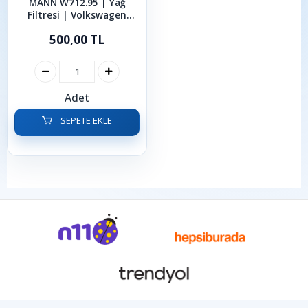
MANN W712.95 | Yağ
Filtresi | Volkswagen
Skoda Cupra Seat Audi
500,00 TL
1.0-1.2-1.4-1.5 TSI
Adet
SEPETE EKLE