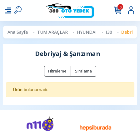
0
Ana Sayfa
TÜM ARAÇLAR
HYUNDAİ
İ30
Debriya
Debriyaj & Şanzıman
Filtreleme
Sıralama
Ürün bulunamadı.