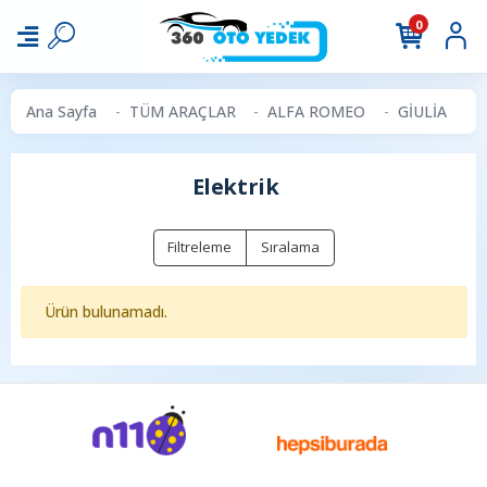
0
Ana Sayfa
TÜM ARAÇLAR
ALFA ROMEO
GİULİA
E
Elektrik
Filtreleme
Sıralama
Ürün bulunamadı.