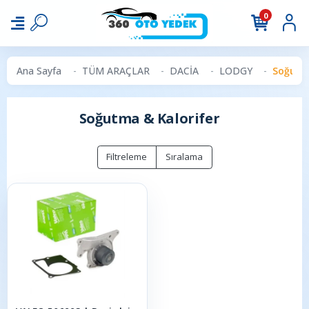
0
Ana Sayfa
TÜM ARAÇLAR
DACİA
LODGY
Soğutm
Soğutma & Kalorifer
Filtreleme
Sıralama