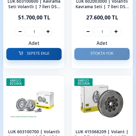
LUK 603100600 | Kavrama
LUK 602003000 | Volantlı
Seti Volantlı | 7 İleri DSG
Kavrama Seti | 7 İleri DSG
Audi 1.4 1.8 TFSI A1 A3
Audi 1.4 1.6 TDI A1 A3
51.700,00 TL
27.600,00 TL
2007-2020
2009-2020
Adet
Adet
SEPETE EKLE
STOKTA YOK
KARGO
KARGO
BEDAVA
BEDAVA
LUK 603100700 | Volantlı
LUK 415068209 | Volant |