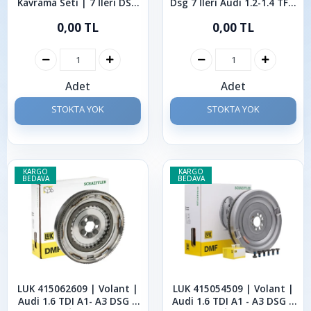
Kavrama Seti | 7 İleri DSG
Dsg 7 İleri Audi 1.2-1.4 TFSI
Audi 1.6 TDI A1-A3 2009-
A1-A3 2009-2018
0,00 TL
0,00 TL
2020
Adet
Adet
STOKTA YOK
STOKTA YOK
KARGO
KARGO
BEDAVA
BEDAVA
LUK 415062609 | Volant |
LUK 415054509 | Volant |
Audi 1.6 TDI A1- A3 DSG 7
Audi 1.6 TDI A1 - A3 DSG 7