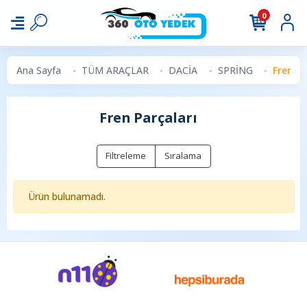
0
Ana Sayfa
TÜM ARAÇLAR
DACİA
SPRİNG
Fren Pa
Fren Parçaları
Filtreleme
Sıralama
Ürün bulunamadı.