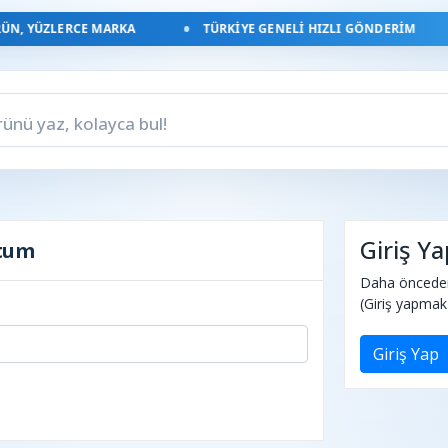
N, YÜZLERCE MARKA
TÜRKIYE GENELI HIZLI GÖNDERIM
Giriş Ya
ttum
Daha önceden 
(Giriş yapmak 
Giriş Yap