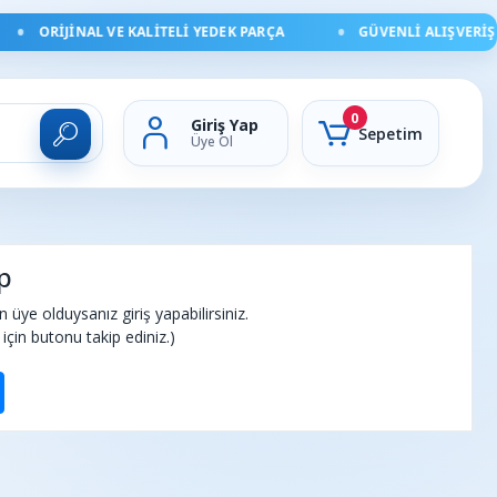
ORIJINAL VE KALITELI YEDEK PARÇA
GÜVENLI ALIŞVERIŞ V
0
Giriş Yap
Sepetim
Üye Ol
p
üye olduysanız giriş yapabilirsiniz.
için butonu takip ediniz.)