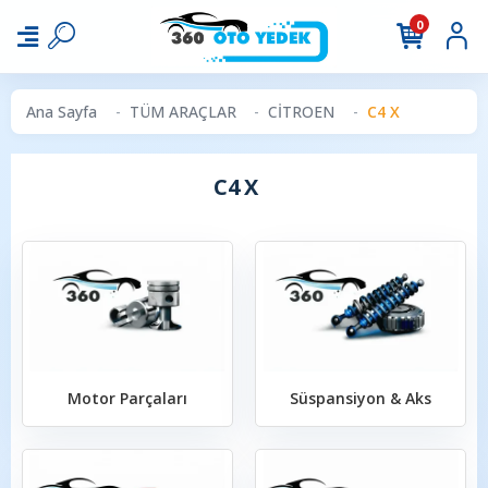
0
Ana Sayfa
TÜM ARAÇLAR
CİTROEN
C4 X
C4 X
Motor Parçaları
Süspansiyon & Aks