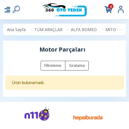
0
Ana Sayfa
TÜM ARAÇLAR
ALFA ROMEO
MİTO
Mo
Motor Parçaları
Filtreleme
Sıralama
Ürün bulunamadı.