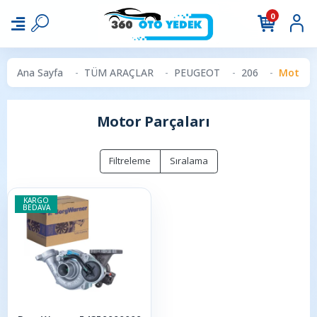
0
Ana Sayfa
TÜM ARAÇLAR
PEUGEOT
206
Motor P
Motor Parçaları
Filtreleme
Sıralama
KARGO
BEDAVA