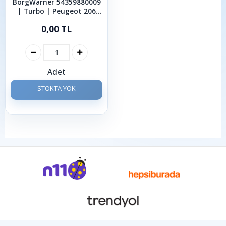
BorgWarner 54359880009
| Turbo | Peugeot 206
207 307 1.4 HDi | DV4TD
0,00 TL
8HX
Adet
STOKTA YOK