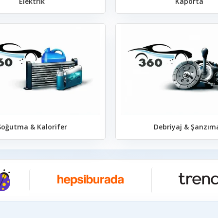
Elektrik
Kaporta
Soğutma & Kalorifer
Debriyaj & Şanzım