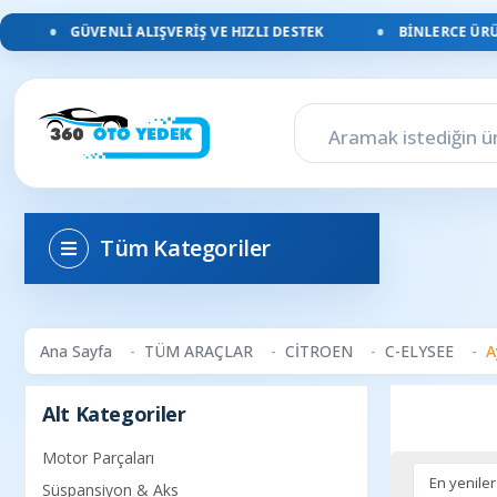
GÜVENLI ALIŞVERIŞ VE HIZLI DESTEK
BINLERCE ÜRÜN
Tüm Kategoriler
Ana Sayfa
TÜM ARAÇLAR
CİTROEN
C-ELYSEE
A
Alt Kategoriler
Motor Parçaları
Süspansiyon & Aks