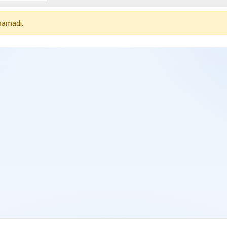
namadı.