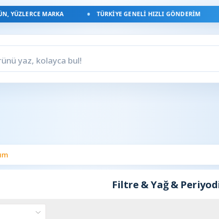
, YÜZLERCE MARKA
TÜRKIYE GENELI HIZLI GÖNDERIM
kım
Filtre & Yağ & Periyo