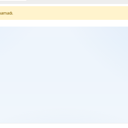
namadı.