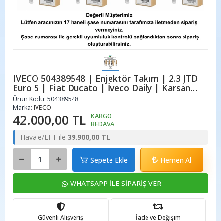
IVECO 504389548 | Enjektör Takım | 2.3 JTD
Euro 5 | Fiat Ducato | İveco Daily | Karsan
Jest
Ürün Kodu:
504389548
Marka:
IVECO
42.000,00 TL
KARGO
BEDAVA
Havale/EFT ile
39.900,00 TL
Sepete Ekle
Hemen Al
WHATSAPP İLE SİPARİŞ VER
Güvenli Alışveriş
İade ve Değişim