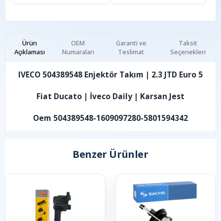
Ürün
OEM
Garanti ve
Taksit
Açıklaması
Numaraları
Teslimat
Seçenekleri
IVECO 504389548 Enjektör Takım | 2.3 JTD Euro 5
Fiat Ducato | İveco Daily | Karsan Jest
Oem 504389548-1609097280-5801594342
Benzer Ürünler