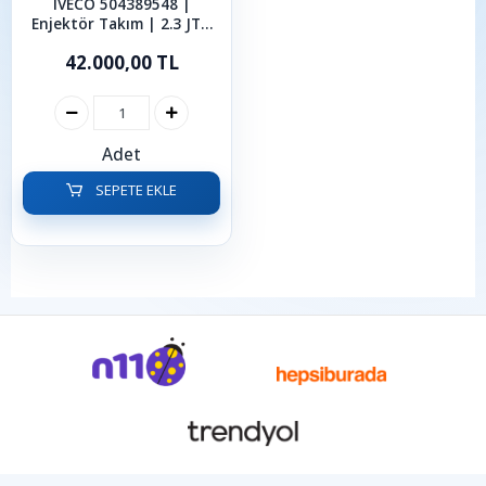
IVECO 504389548 |
Enjektör Takım | 2.3 JTD
Euro 5 | Fiat Ducato |
42.000,00 TL
İveco Daily | Karsan Jest
Adet
SEPETE EKLE