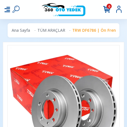
0
Ana Sayfa
TÜM ARAÇLAR
TRW DF6786 | Ön Fren Disk 