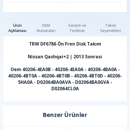
Ürün
OEM
Garanti ve
Taksit
Açıklaması
Numaraları
Teslimat
Seçenekleri
TRW DF6786 Ön Fren Disk Takım
Nissan Qashqai+2 | 2013 Sonrası
Oem 40206-4EA0B - 40206-4EA0A - 40206-4BA0A -
40206-4BT0A - 40206-4BT0B - 40206-4BT0D - 40206-
5HA0A - D02064BA0AVA - D02064BA0GVA -
D02064CL0A
Benzer Ürünler