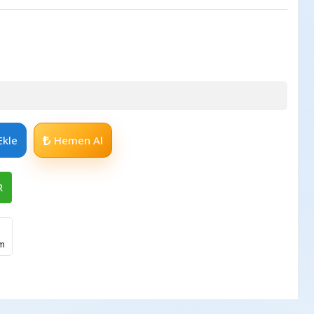
Ekle
Hemen Al
R
im