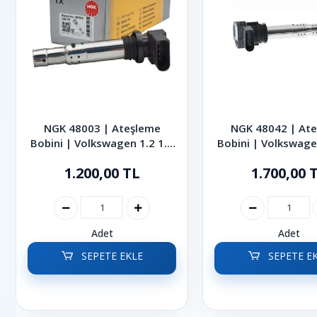
NGK 48003 | Ateşleme
NGK 48042 | At
Bobini | Volkswagen 1.2 1.4
Bobini | Volkswage
1.4 TSI 1.6 FSI Golf Jetta
2.0 TSI Golf Pas
1.200,00 TL
1.700,00 
Polo Passat 2002-2014
Tiguan 2004-
Adet
Adet
SEPETE EKLE
SEPETE E