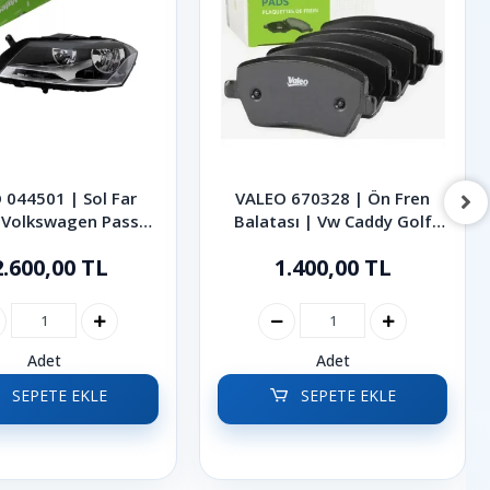
 044501 | Sol Far
VALEO 670328 | Ön Fren
 Volkswagen Passat
Balatası | Vw Caddy Golf
7 2011-2014
Passat Tiguan Touran T-roc
2.600,00 TL
1.400,00 TL
Adet
Adet
SEPETE EKLE
SEPETE EKLE