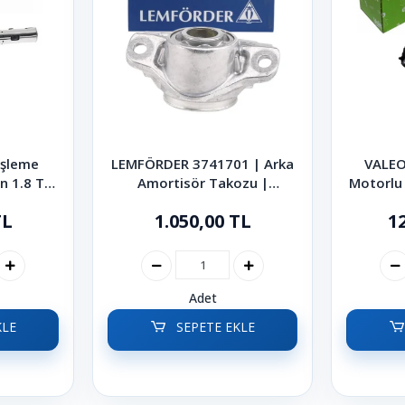
eşleme
LEMFÖRDER 3741701 | Arka
VALEO
n 1.8 TSI
Amortisör Takozu |
Motorlu
sat CC
Volkswagen Golf Passat
B
TL
1.050,00 TL
1
2016
Arteon Tiguan 2012-2024
Adet
KLE
SEPETE EKLE