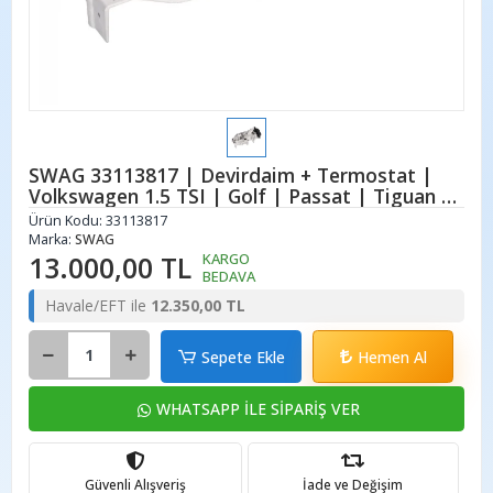
SWAG 33113817 | Devirdaim + Termostat |
Volkswagen 1.5 TSI | Golf | Passat | Tiguan |
T-Roc | Taigo
Ürün Kodu:
33113817
Marka:
SWAG
13.000,00 TL
KARGO
BEDAVA
Havale/EFT ile
12.350,00 TL
Sepete Ekle
Hemen Al
WHATSAPP İLE SİPARİŞ VER
Güvenli Alışveriş
İade ve Değişim