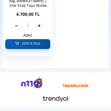
Vag 3V0905217AWHS |
Star Stop Tuşu Skoda
Karoq SuperB Octavia
4.700,00 TL
Kodiaq 2015 ve Sonrası
Adet
SEPETE EKLE