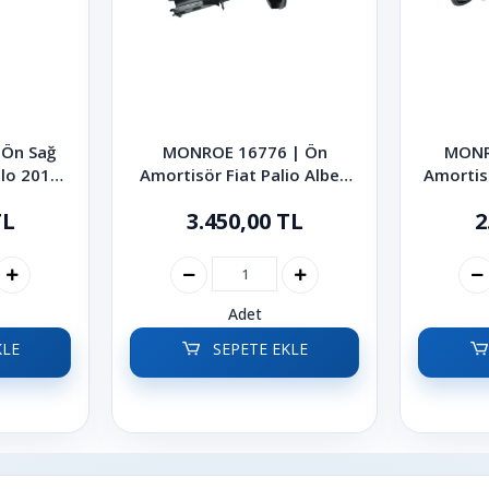
Ön Sağ
MONROE 16776 | Ön
MONR
lo 2010-
Amortisör Fiat Palio Albea
Amortis
1998-2012
TL
3.450,00 TL
2
Adet
KLE
SEPETE EKLE