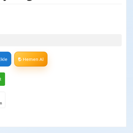
Ekle
Hemen Al
R
im