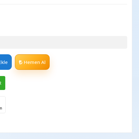
Ekle
Hemen Al
R
im