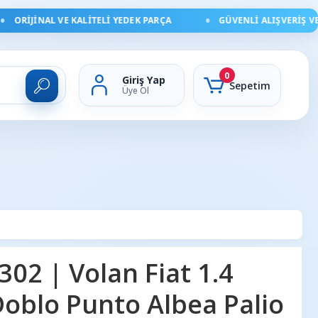
ORIJINAL VE KALITELI YEDEK PARÇA
GÜVENLI ALIŞVERIŞ VE H
0
Giriş Yap
Sepetim
Üye Ol
02 | Volan Fiat 1.4
Doblo Punto Albea Palio