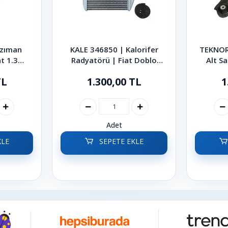
nzıman
KALE 346850 | Kalorifer
TEKNOR
t 1.3
Radyatörü | Fiat Doblo
Alt Sa
Palio
Linea Fiorino Punto 2006-
TL
1.300,00 TL
1
2021
Adet
KLE
SEPETE EKLE