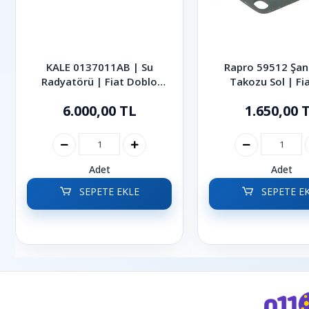
KALE 0137011AB | Su
Rapro 59512 Şa
Radyatörü | Fiat Doblo
Takozu Sol | Fia
2001-2010
Multijet Albea 
6.000,00 TL
1.650,00 
Adet
Adet
SEPETE EKLE
SEPETE E