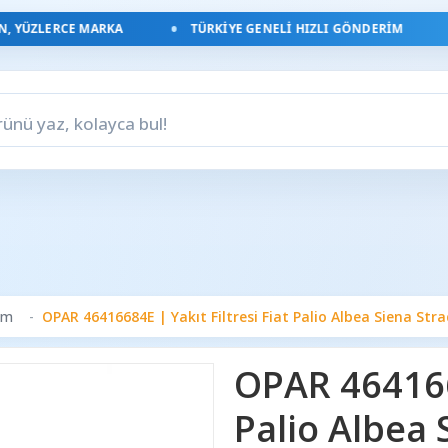
YÜZLERCE MARKA
TÜRKIYE GENELI HIZLI GÖNDERIM
ım
OPAR 46416684E | Yakıt Filtresi Fiat Palio Albea Siena Strad
OPAR 4641668
Palio Albea S