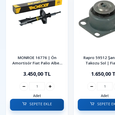
MONROE 16776 | Ön
Rapro 59512 Şa
Amortisör Fiat Palio Albea
Takozu Sol | Fia
1998-2012
Multijet Albea 
3.450,00 TL
1.650,00 
Adet
Adet
SEPETE EKLE
SEPETE E