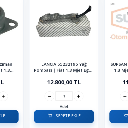
nzıman
LANCIA 55232196 Yağ
SUPSAN 
t 1.3
Pompası | Fiat 1.3 Mjet Egea
1.3 Mj
Palio
Doblo Fiorino Linea Punto
Palio 
TL
12.800,00 TL
1
Albea Palio
Adet
KLE
SEPETE EKLE