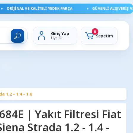
ORIJINAL VE KALITELI YEDEK PARÇA
GÜVENLI ALIŞVERIŞ VE HI
0
Giriş Yap
Sepetim
Üye Ol
a 1.2 - 1.4 - 1.6
4E | Yakıt Filtresi Fiat
iena Strada 1.2 - 1.4 -