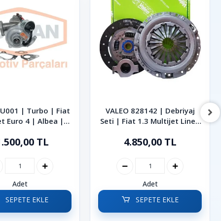
U001 | Turbo | Fiat
VALEO 828142 | Debriyaj
et Euro 4 | Albea |
Seti | Fiat 1.3 Multijet Linea
| Punto | Doblo |
Doblo Fiorino Albea Punto
1.500,00 TL
4.850,00 TL
Fiorino
Palio
Adet
Adet
SEPETE EKLE
SEPETE EKLE