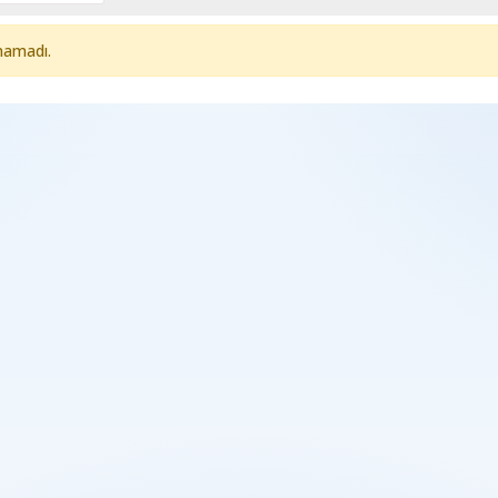
namadı.