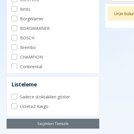
Bmts
Ürün bulu
BorgWarner
BORGWARNER
BOSCH
Brembo
CHAMPION
Continental
CORTECO
Listeleme
DAYCO
DELPHI
Sadece stoktakileri göster
DENSO
Ücretsiz Kargo
ESER
Seçimleri Temizle
FEBİ
Filtron