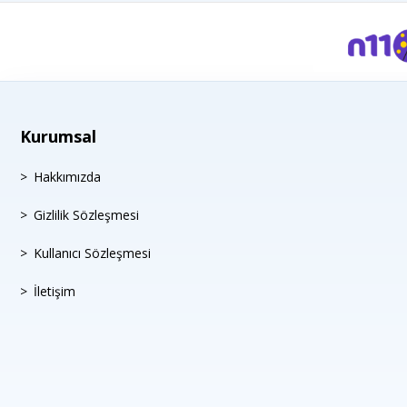
GARRETT
GATES
GUA
GVA
Kurumsal
HELLA
INA
Hakkımızda
IVECO
Gizlilik Sözleşmesi
KALE
Kullanıcı Sözleşmesi
LANCİA
LEMFORDER
İletişim
LUK
Magneti Marelli
MAHLE
MAİS